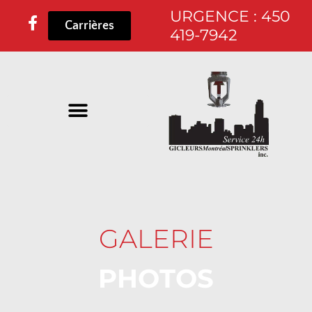
Aller
URGENCE : 450
F
Carrières
au
419-7942
a
contenu
c
e
b
o
o
k
-
f
GALERIE
PHOTOS